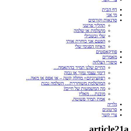
דף הבית
מי אני
סדנאות וקורסים
תהליך פרטני
מושלמת או שלמה
שלי ובשבילי
הפעם אני בוחרת אותי
האיזון הפנימי שלי
פודקאסטים
מאמרים
סיפורי הצלחה
החיים שלנו תמיד בהתאמה…
דימוי עצמי נמוך או גבוה
רפקציוניזם= מחלה קשה – או אפס או מאה…
המושלמת משוחררת… השלמה נבנת
מה המשמעות של חיים?
מובנת… מאליו
אמת תמיד פשוטה.
גלריה
סרטונים
צרי קשר
article21a