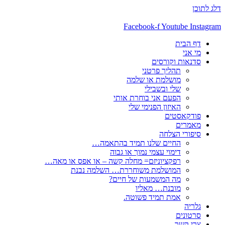
דלג לתוכן
Facebook-f
Youtube
Instagram
דף הבית
מי אני
סדנאות וקורסים
תהליך פרטני
מושלמת או שלמה
שלי ובשבילי
הפעם אני בוחרת אותי
האיזון הפנימי שלי
פודקאסטים
מאמרים
סיפורי הצלחה
החיים שלנו תמיד בהתאמה…
דימוי עצמי נמוך או גבוה
רפקציוניזם= מחלה קשה – או אפס או מאה…
המושלמת משוחררת… השלמה נבנת
מה המשמעות של חיים?
מובנת… מאליו
אמת תמיד פשוטה.
גלריה
סרטונים
צרי קשר