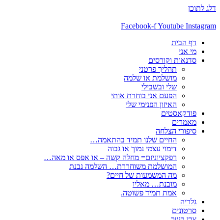
דלג לתוכן
Facebook-f
Youtube
Instagram
דף הבית
מי אני
סדנאות וקורסים
תהליך פרטני
מושלמת או שלמה
שלי ובשבילי
הפעם אני בוחרת אותי
האיזון הפנימי שלי
פודקאסטים
מאמרים
סיפורי הצלחה
החיים שלנו תמיד בהתאמה…
דימוי עצמי נמוך או גבוה
רפקציוניזם= מחלה קשה – או אפס או מאה…
המושלמת משוחררת… השלמה נבנת
מה המשמעות של חיים?
מובנת… מאליו
אמת תמיד פשוטה.
גלריה
סרטונים
צרי קשר