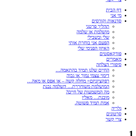
דף הבית
מי אני
סדנאות וקורסים
תהליך פרטני
מושלמת או שלמה
שלי ובשבילי
הפעם אני בוחרת אותי
האיזון הפנימי שלי
פודקאסטים
מאמרים
סיפורי הצלחה
החיים שלנו תמיד בהתאמה…
דימוי עצמי נמוך או גבוה
רפקציוניזם= מחלה קשה – או אפס או מאה…
המושלמת משוחררת… השלמה נבנת
מה המשמעות של חיים?
מובנת… מאליו
אמת תמיד פשוטה.
גלריה
סרטונים
צרי קשר
1