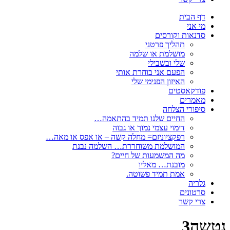
דף הבית
מי אני
סדנאות וקורסים
תהליך פרטני
מושלמת או שלמה
שלי ובשבילי
הפעם אני בוחרת אותי
האיזון הפנימי שלי
פודקאסטים
מאמרים
סיפורי הצלחה
החיים שלנו תמיד בהתאמה…
דימוי עצמי נמוך או גבוה
רפקציוניזם= מחלה קשה – או אפס או מאה…
המושלמת משוחררת… השלמה נבנת
מה המשמעות של חיים?
מובנת… מאליו
אמת תמיד פשוטה.
גלריה
סרטונים
צרי קשר
נטשה3