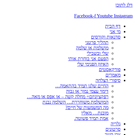
דלג לתוכן
Facebook-f
Youtube
Instagram
דף הבית
מי אני
סדנאות וקורסים
תהליך פרטני
מושלמת או שלמה
שלי ובשבילי
הפעם אני בוחרת אותי
האיזון הפנימי שלי
פודקאסטים
מאמרים
סיפורי הצלחה
החיים שלנו תמיד בהתאמה…
דימוי עצמי נמוך או גבוה
רפקציוניזם= מחלה קשה – או אפס או מאה…
המושלמת משוחררת… השלמה נבנת
מה המשמעות של חיים?
מובנת… מאליו
אמת תמיד פשוטה.
גלריה
סרטונים
צרי קשר