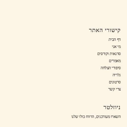
שורי האתר
הבית
ני
אות וקורסים
רים
ורי הצלחה
ה
ונים
 קשר
זלטר
ו מעודכנים, הרווח כולו שלנו