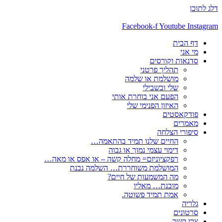
דלג לתוכן
Facebook-f
Youtube
Instagram
דף הבית
מי אני
סדנאות וקורסים
תהליך פרטני
מושלמת או שלמה
שלי ובשבילי
הפעם אני בוחרת אותי
האיזון הפנימי שלי
פודקאסטים
מאמרים
סיפורי הצלחה
החיים שלנו תמיד בהתאמה…
דימוי עצמי נמוך או גבוה
רפקציוניזם= מחלה קשה – או אפס או מאה…
המושלמת משוחררת… השלמה נבנת
מה המשמעות של חיים?
מובנת… מאליו
אמת תמיד פשוטה.
גלריה
סרטונים
צרי קשר