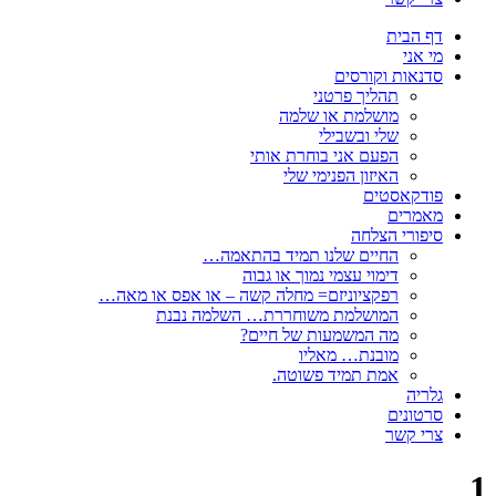
דף הבית
מי אני
סדנאות וקורסים
תהליך פרטני
מושלמת או שלמה
שלי ובשבילי
הפעם אני בוחרת אותי
האיזון הפנימי שלי
פודקאסטים
מאמרים
סיפורי הצלחה
החיים שלנו תמיד בהתאמה…
דימוי עצמי נמוך או גבוה
רפקציוניזם= מחלה קשה – או אפס או מאה…
המושלמת משוחררת… השלמה נבנת
מה המשמעות של חיים?
מובנת… מאליו
אמת תמיד פשוטה.
גלריה
סרטונים
צרי קשר
1