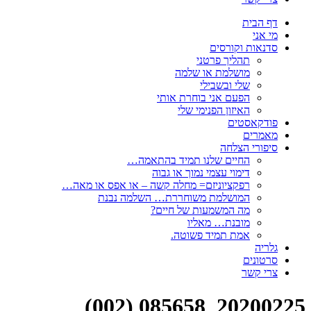
דף הבית
מי אני
סדנאות וקורסים
תהליך פרטני
מושלמת או שלמה
שלי ובשבילי
הפעם אני בוחרת אותי
האיזון הפנימי שלי
פודקאסטים
מאמרים
סיפורי הצלחה
החיים שלנו תמיד בהתאמה…
דימוי עצמי נמוך או גבוה
רפקציוניזם= מחלה קשה – או אפס או מאה…
המושלמת משוחררת… השלמה נבנת
מה המשמעות של חיים?
מובנת… מאליו
אמת תמיד פשוטה.
גלריה
סרטונים
צרי קשר
20200225_085658 (002)