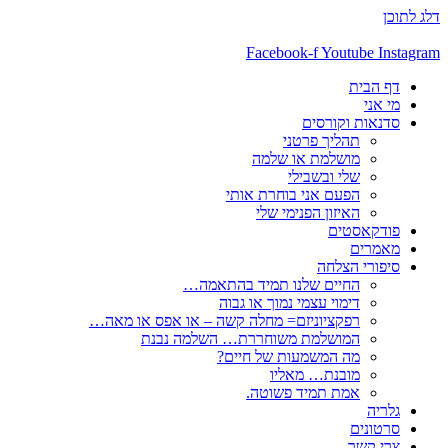
דלג לתוכן
Facebook-f
Youtube
Instagram
דף הבית
מי אני
סדנאות וקורסים
תהליך פרטני
מושלמת או שלמה
שלי ובשבילי
הפעם אני בוחרת אותי
האיזון הפנימי שלי
פודקאסטים
מאמרים
סיפורי הצלחה
החיים שלנו תמיד בהתאמה…
דימוי עצמי נמוך או גבוה
רפקציוניזם= מחלה קשה – או אפס או מאה…
המושלמת משוחררת… השלמה נבנת
מה המשמעות של חיים?
מובנת… מאליו
אמת תמיד פשוטה.
גלריה
סרטונים
צרי קשר