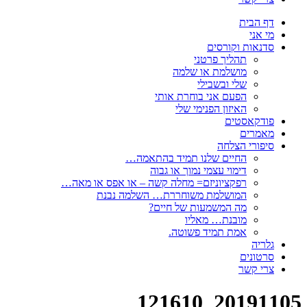
דף הבית
מי אני
סדנאות וקורסים
תהליך פרטני
מושלמת או שלמה
שלי ובשבילי
הפעם אני בוחרת אותי
האיזון הפנימי שלי
פודקאסטים
מאמרים
סיפורי הצלחה
החיים שלנו תמיד בהתאמה…
דימוי עצמי נמוך או גבוה
רפקציוניזם= מחלה קשה – או אפס או מאה…
המושלמת משוחררת… השלמה נבנת
מה המשמעות של חיים?
מובנת… מאליו
אמת תמיד פשוטה.
גלריה
סרטונים
צרי קשר
20191105_121610