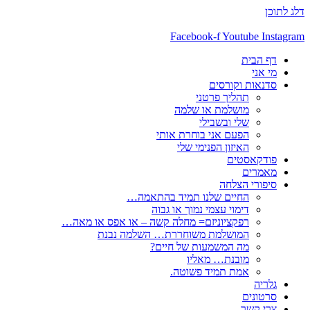
דלג לתוכן
Facebook-f
Youtube
Instagram
דף הבית
מי אני
סדנאות וקורסים
תהליך פרטני
מושלמת או שלמה
שלי ובשבילי
הפעם אני בוחרת אותי
האיזון הפנימי שלי
פודקאסטים
מאמרים
סיפורי הצלחה
החיים שלנו תמיד בהתאמה…
דימוי עצמי נמוך או גבוה
רפקציוניזם= מחלה קשה – או אפס או מאה…
המושלמת משוחררת… השלמה נבנת
מה המשמעות של חיים?
מובנת… מאליו
אמת תמיד פשוטה.
גלריה
סרטונים
צרי קשר