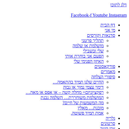
דלג לתוכן
Facebook-f
Youtube
Instagram
דף הבית
מי אני
סדנאות וקורסים
תהליך פרטני
מושלמת או שלמה
שלי ובשבילי
הפעם אני בוחרת אותי
האיזון הפנימי שלי
פודקאסטים
מאמרים
סיפורי הצלחה
החיים שלנו תמיד בהתאמה…
דימוי עצמי נמוך או גבוה
רפקציוניזם= מחלה קשה – או אפס או מאה…
המושלמת משוחררת… השלמה נבנת
מה המשמעות של חיים?
מובנת… מאליו
אמת תמיד פשוטה.
גלריה
סרטונים
צרי קשר