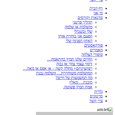
דף הבית
מי אני
סדנאות וקורסים
תהליך פרטני
מושלמת או שלמה
שלי ובשבילי
הפעם אני בוחרת אותי
האיזון הפנימי שלי
פודקאסטים
מאמרים
סיפורי הצלחה
החיים שלנו תמיד בהתאמה…
דימוי עצמי נמוך או גבוה
רפקציוניזם= מחלה קשה – או אפס או מאה…
המושלמת משוחררת… השלמה נבנת
מה המשמעות של חיים?
מובנת… מאליו
אמת תמיד פשוטה.
גלריה
סרטונים
צרי קשר