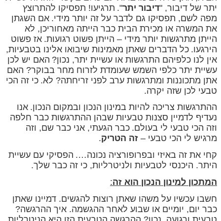
יתר של דיבור, "
דיבור יתר
".
תרגיעו! תפסיקו להתרוצץ
מפה לשם, תפסיקו גם לדבר על זה יותר מידי.
אם השגתן
את המשרה או מכירת הבית כבר הייתה מאחוריכן, לא
הייתן מתרגשות יותר מידי – הייתן פשוט רגועות.
אז פשוט
הירגעו.
כל הדברים שאתן מאמינות שיבואו אלינו בטבעיות,
אין לנו כלפיהם התרגשות או עשיית יתר, נכון?
האם יש לכן
עשיית יתר כלפי השמש שעומדת לזרוח מחר בבוקר? האם
אתן מתכוננות ומתרגשות ערב לפני זריחתה? לא.
כי זה הכי
טבעי לכן שזה יקרה.
ההתרגשות צריכה להיות במינון הנכון ובמקום הנכון.
אנו
נעדיף לדמיין סצנות טבעיות שבהן ההתרגשות כבר חלפה
וזה הכי טבעי לי בעולם.
כבר הגעתי, אני כבר שם, וזה
מרגיש לי הכי טבעי –
זה הטריק
.
קחי את זה באיזי ובפרופורציה נכונה….
הפסיקי עם עשיית
היתר. היכנסי לטבעיות ולניטרליות, כי זה כבר שלך.
המתכון למינון הנכון הוא זה
:
חשבו עכשיו על משהו שאתן רוצות להגשים. דמיינו שאתן
כבר יום, יומיים או שבוע לאחר ההגשמה. איך ההרגשה?
טבעית ורגועה, נכון? ההרגשה הטבעית הזו היא הניטרליות