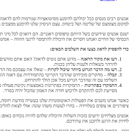
אנשים רבים מנסים ככל יכולתם להימנע מסיטואציות שגורמות להם לדאגה. 
למקום מצומצם של שליטה ושל ביטחון. עצם הניסיון שלנו להימנע ממצבים מ
ישנם אנשים שידועים בשל היותם טיפוסים דאגניים. הם דואגים לכל מיני 
הבסיסי של החיים ואנחנו חסרים את היכולת להתמסר לרגעי ההווה – אנחנו
כדי להפסיק לדאוג בצעו את השלבים הבאים:
דעו את מקור הדאגה
– מדוע אתם נוטים לדאוג? האם אתם מודעים ל
להרהר בשאלות ולענות עליהן בכנות.
דעו מה הדבר הגרוע ביותר שיכול לקרות
– שאלו את עצמכם מה הדבר 
קבלה
– מחקרים מוכיחים שהדבר הקריטי בהתמודדות עם דאגה הוא
השלימו עם זה שהדבר הגרוע מכל אכן הולך להתרחש.
התמקדו בפתרונות
– התמקדות בפתרונות באמצעות נקיטת פעולה מס
מסייעת לכם להתקדם ולרכוש חזרה את האמון שהכול יהיה בסדר.
כאשר אנחנו משנים את הפעולות האוטומטיות שלנו בעשייה מודעת ויזומה,
ציפורניים או צופים בטלוויזיה – בחרו לעשות משהו שונה: אולי לצאת להלי
אנשים מצליחים ידועים בזכות השלווה והיכולת שלהם להיות נוכחים באופן 
לחיות את הרגע ולתכנן את עתידכם.
זכרו – הדאגה לעולם לא גוזלת את הצער של המחר, היא רק מתישה את 