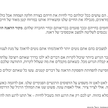
הם עושים ככל יכולתם כדי לחיות את חייהם בצורה חלקה ושמחה אבל כולנו
דאיגים, מגבילה את החיים שלנו ומשאירה אותנו במרווח קטן מאוד של חיים
תחומים בחייהם ובכך פוגמים בבריאותם ובחיי החברה שלהם.
מקור הדאגה הוא
 נכנסים לשליטה ולמצב אובססיבי של דאגה.
מצבים בהם אתם נוטים יותר לדאוג?מתי אתם נוטים לדאוג? על מנת לענות
הגרוע ביותר שיכול לקרות אם דברים לא ילכו בדרך שאתם רוצים? עלתה 
 קבלת הגרוע מכל. כשאתם מקבלים את מה שעלול לקרות, התודעה שלכם מ
ייעת להפחתת והפסקת הדאגה על דברים קטנים. עשו כל שאתם יכולים כדי
 לאט לאט זה משפיע על הדפוסים הרגשיים הפנימיים שלנו. אם לדוגמה כא
כה. אולי לצייר ציור. אולי לאפות עוגה. פשוט שנו את המהלך הרגיל של הדר
מלא בהווה. יש לכם רק את הרגע הזה בשביל לחיות – אל תתנו לרגע הזה לה
השמחה של היום…