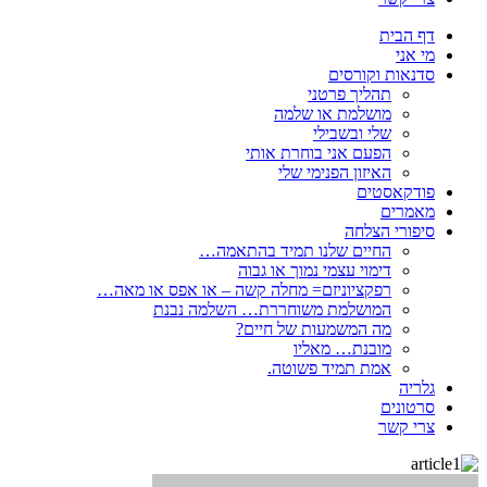
דף הבית
מי אני
סדנאות וקורסים
תהליך פרטני
מושלמת או שלמה
שלי ובשבילי
הפעם אני בוחרת אותי
האיזון הפנימי שלי
פודקאסטים
מאמרים
סיפורי הצלחה
החיים שלנו תמיד בהתאמה…
דימוי עצמי נמוך או גבוה
רפקציוניזם= מחלה קשה – או אפס או מאה…
המושלמת משוחררת… השלמה נבנת
מה המשמעות של חיים?
מובנת… מאליו
אמת תמיד פשוטה.
גלריה
סרטונים
צרי קשר