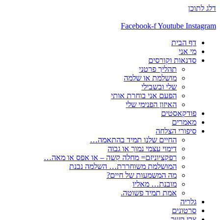
דלג לתוכן
Facebook-f
Youtube
Instagram
דף הבית
מי אני
סדנאות וקורסים
תהליך פרטני
מושלמת או שלמה
שלי ובשבילי
הפעם אני בוחרת אותי
האיזון הפנימי שלי
פודקאסטים
מאמרים
סיפורי הצלחה
החיים שלנו תמיד בהתאמה…
דימוי עצמי נמוך או גבוה
רפקציוניזם= מחלה קשה – או אפס או מאה…
המושלמת משוחררת… השלמה נבנת
מה המשמעות של חיים?
מובנת… מאליו
אמת תמיד פשוטה.
גלריה
סרטונים
צרי קשר