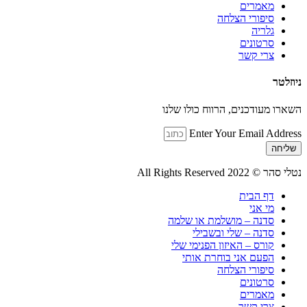
מאמרים
סיפורי הצלחה
גלריה
סרטונים
צרי קשר
ניוזלטר
השארו מעודכנים, הרווח כולו שלנו
Enter Your Email Address
שליחה
נטלי סהר © All Rights Reserved 2022
דף הבית
מי אני
סדנה – מושלמת או שלמה
סדנה – שלי ובשבילי
קורס – האיזון הפנימי שלי
הפעם אני בוחרת אותי
סיפורי הצלחה
סרטונים
מאמרים
צרי קשר