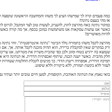
כמה פעמים קרה לך שמישהו הציע לך משהו והמחשבה הראשונה שקפצה לך
אז מהי בעצם נתינה?
במקור נתינה באה מהרצון לתת, להעניק, לעשות טוב לצד המקבל, לגרום לו
כאשר אנו עושות עסקאות אנו משתמשות כמובן בכסף, אך מה קורה כאשר אנ
להיות מאושרים?
מהרצון לקבל משהו בתמורה נולד הביטוי "נתינה אינטרסנטית". זוהי נתינה
ורק במקרים שאין למקבלת ברירה, הוא תהיה מוכנה לקבל אותה. אך, אם ת
שנמצא בה ירגיש בטוח ומוגן ולכן כפי שהבית משרת את מטרתנו, אנו צריכו
חלק מהבית. כאשר ישנה הבנה, שיתוף ואכפתיות הדדית, אז הנתינה היא אמ
תמיכה הדדית, אמפתיה וייעוץ הדדי. כך מגיעים לקבלת החלטות שעוזרות ל
לעזור ללא בקשת תמורה, ללא ביקורת וללא שיפוט.
בואי נאמץ את הנתינה האוהבת, הקוסמית, למען חיים טובים יותר ועתיד נפ