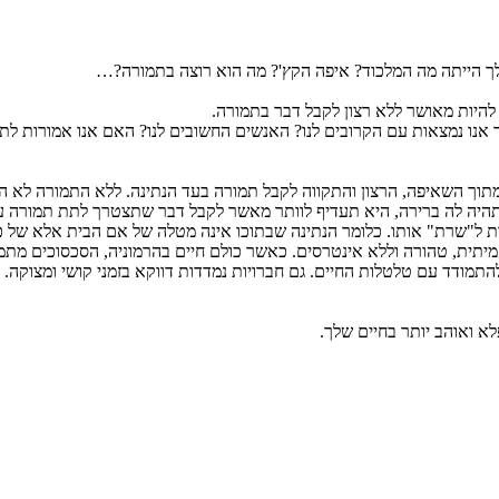
 הייתה מה המלכוד? איפה הקץ'? מה הוא רוצה בתמורה?…
 להיות מאושר ללא רצון לקבל דבר בתמורה.
ו נמצאות עם הקרובים לנו? האנשים החשובים לנו? האם אנו אמורות לתת ב
 מתוך השאיפה, הרצון והתקווה לקבל תמורה בעד הנתינה. ללא התמורה לא הי
היה לה ברירה, היא תעדיף לוותר מאשר לקבל דבר שתצטרך לתת תמורה עבור
ת ל"שרת" אותו. כלומר הנתינה שבתוכו אינה מטלה של אם הבית אלא של כול
יתית, טהורה וללא אינטרסים. כאשר כולם חיים בהרמוניה, הסכסוכים מתמע
התמודד עם טלטלות החיים. גם חברויות נמדדות דווקא בזמני קושי ומצוקה.
לא ואוהב יותר בחיים שלך.