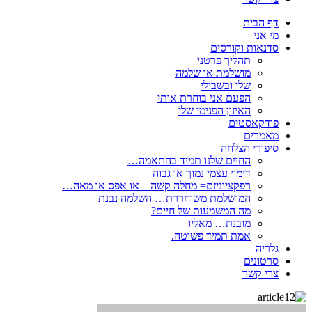
דף הבית
מי אני
סדנאות וקורסים
תהליך פרטני
מושלמת או שלמה
שלי ובשבילי
הפעם אני בוחרת אותי
האיזון הפנימי שלי
פודקאסטים
מאמרים
סיפורי הצלחה
החיים שלנו תמיד בהתאמה…
דימוי עצמי נמוך או גבוה
רפקציוניזם= מחלה קשה – או אפס או מאה…
המושלמת משוחררת… השלמה נבנת
מה המשמעות של חיים?
מובנת… מאליו
אמת תמיד פשוטה.
גלריה
סרטונים
צרי קשר