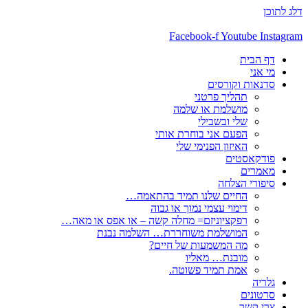
דלג לתוכן
Facebook-f
Youtube
Instagram
דף הבית
מי אני
סדנאות וקורסים
תהליך פרטני
מושלמת או שלמה
שלי ובשבילי
הפעם אני בוחרת אותי
האיזון הפנימי שלי
פודקאסטים
מאמרים
סיפורי הצלחה
החיים שלנו תמיד בהתאמה…
דימוי עצמי נמוך או גבוה
רפקציוניזם= מחלה קשה – או אפס או מאה…
המושלמת משוחררת… השלמה נבנת
מה המשמעות של חיים?
מובנת… מאליו
אמת תמיד פשוטה.
גלריה
סרטונים
צרי קשר