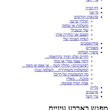
דף הבית
מי אני
סדנאות וקורסים
תהליך פרטני
מושלמת או שלמה
שלי ובשבילי
הפעם אני בוחרת אותי
האיזון הפנימי שלי
פודקאסטים
מאמרים
סיפורי הצלחה
החיים שלנו תמיד בהתאמה…
דימוי עצמי נמוך או גבוה
רפקציוניזם= מחלה קשה – או אפס או מאה…
המושלמת משוחררת… השלמה נבנת
מה המשמעות של חיים?
מובנת… מאליו
אמת תמיד פשוטה.
גלריה
סרטונים
צרי קשר
מפגש בארבע עיניים