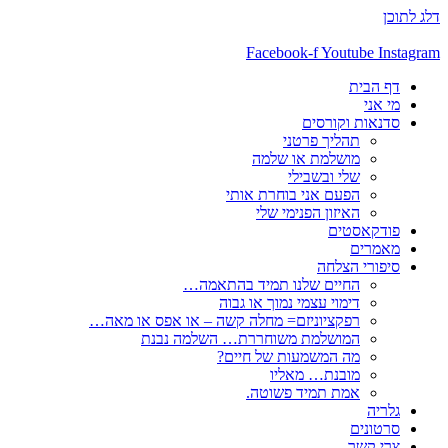
דלג לתוכן
Facebook-f
Youtube
Instagram
דף הבית
מי אני
סדנאות וקורסים
תהליך פרטני
מושלמת או שלמה
שלי ובשבילי
הפעם אני בוחרת אותי
האיזון הפנימי שלי
פודקאסטים
מאמרים
סיפורי הצלחה
החיים שלנו תמיד בהתאמה…
דימוי עצמי נמוך או גבוה
רפקציוניזם= מחלה קשה – או אפס או מאה…
המושלמת משוחררת… השלמה נבנת
מה המשמעות של חיים?
מובנת… מאליו
אמת תמיד פשוטה.
גלריה
סרטונים
צרי קשר