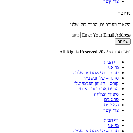
צרי קשר
ניוזלטר
השארו מעודכנים, הרווח כולו שלנו
Enter Your Email Address
שליחה
נטלי סהר © All Rights Reserved 2022
דף הבית
מי אני
סדנה – מושלמת או שלמה
סדנה – שלי ובשבילי
קורס – האיזון הפנימי שלי
הפעם אני בוחרת אותי
סיפורי הצלחה
סרטונים
מאמרים
צרי קשר
דף הבית
מי אני
סדנה – מושלמת או שלמה